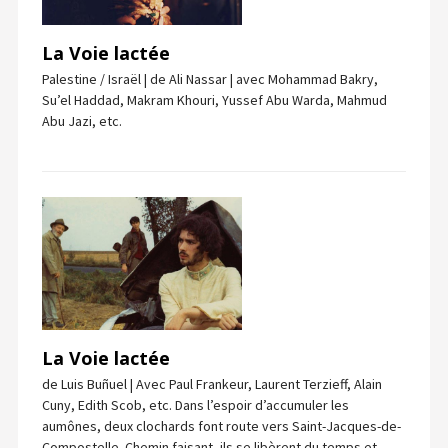
La Voie lactée
Palestine / Israël | de Ali Nassar | avec Mohammad Bakry,
Su’el Haddad, Makram Khouri, Yussef Abu Warda, Mahmud
Abu Jazi, etc.
La Voie lactée
de Luis Buñuel | Avec Paul Frankeur, Laurent Terzieff, Alain
Cuny, Edith Scob, etc. Dans l’espoir d’accumuler les
aumônes, deux clochards font route vers Saint-Jacques-de-
Compostelle. Chemin faisant, ils se libèrent du temps et