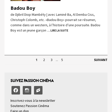
Badou Boy
de Djibril Diop Mambéty | avec Laminé Ba, Al Demba Ciss,
Christoph Colomb, etc. «Badou Boy» pourrait se résumer,
comme dans un western, à l’histoire d’une poursuite. Badou
Boy est un jeune garçon
… LIRE LA SUITE
1
2
3
…
5
SUIVANT
SUIVEZ PASSION CINÉMA
facebook
instagram
email-
alt2
Inscrivez-vous à la newsletter
Soutenez Passion Cinéma
Faire un don