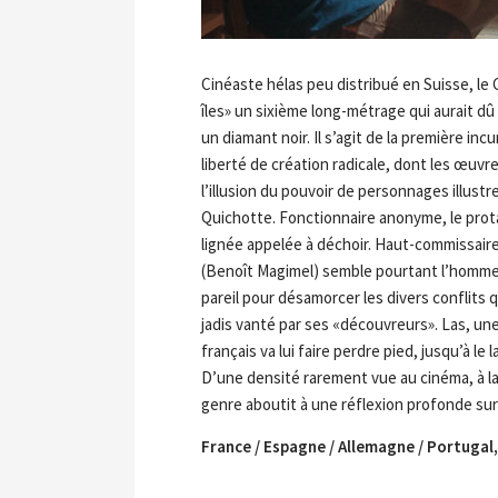
Cinéaste hélas peu distribué en Suisse, le 
îles» un sixième long-métrage qui aurait dû lui
un diamant noir. Il s’agit de la première i
liberté de création radicale, dont les œu
l’illusion du pouvoir de personnages illus
Quichotte. Fonctionnaire anonyme, le prota
lignée appelée à déchoir. Haut-commissaire 
(Benoît Magimel) semble pourtant l’homme de
pareil pour désamorcer les divers conflits q
jadis vanté par ses «découvreurs». Las, un
français va lui faire perdre pied, jusqu’à
D’une densité rarement vue au cinéma, à la
genre aboutit à une réflexion profonde sur l
France / Espagne / Allemagne / Portugal,