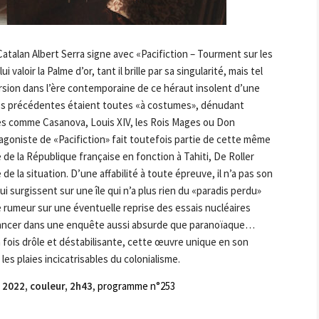
Catalan Albert Serra signe avec «Pacifiction – Tourment sur les
 valoir la Palme d’or, tant il brille par sa singularité, mais tel
ncursion dans l’ère contemporaine de ce héraut insolent d’une
vres précédentes étaient toutes «à costumes», dénudant
tres comme Casanova, Louis XIV, les Rois Mages ou Don
goniste de «Pacifiction» fait toutefois partie de cette même
de la République française en fonction à Tahiti, De Roller
 la situation. D’une affabilité à toute épreuve, il n’a pas son
ui surgissent sur une île qui n’a plus rien du «paradis perdu»
e rumeur sur une éventuelle reprise des essais nucléaires
 le lancer dans une enquête aussi absurde que paranoïaque…
 fois drôle et déstabilisante, cette œuvre unique en son
es plaies incicatrisables du colonialisme.
 2022, couleur, 2h43
,
programme n°253