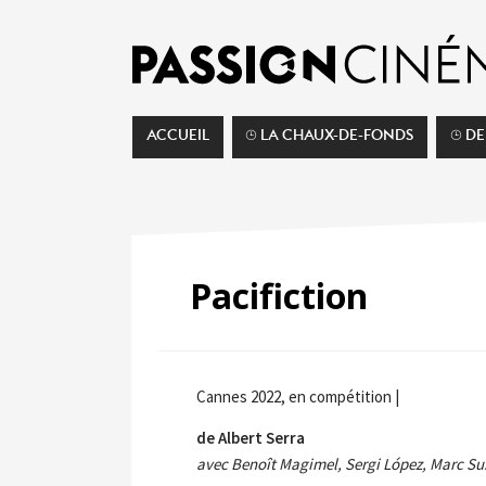
ACCUEIL
⌚︎ LA CHAUX-DE-FONDS
⌚︎ D
Pacifiction
Cannes 2022, en compétition |
de Albert Serra
avec Benoît Magimel, Sergi López, Marc Sus