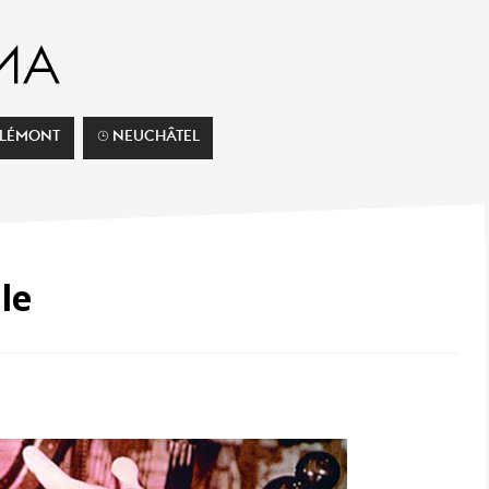
ELÉMONT
⌚︎ NEUCHÂTEL
le