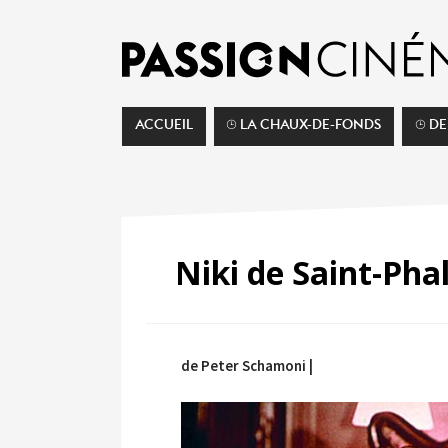
ACCUEIL
⌚︎ LA CHAUX-DE-FONDS
⌚︎ D
Niki de Saint-Phal
de Peter Schamoni |