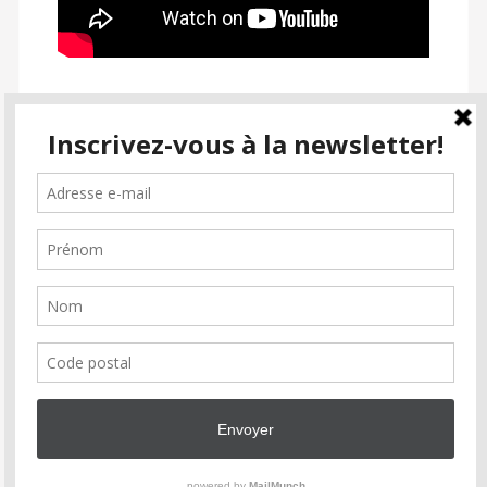
SUIVEZ PASSION CINÉMA
facebook
instagram
email-
alt2
Inscrivez-vous à la newsletter
Soutenez Passion Cinéma
Faire un don
Association
Partenaires
Soutiens
Contact
COPYRIGHT © 2026 PASSION CINÉMA. ALL RIGHTS RESERVED.