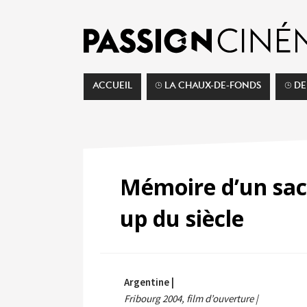
ACCUEIL
⌚︎ LA CHAUX-DE-FONDS
⌚︎ D
Mémoire d’un sacc
up du siècle
Argentine |
Fribourg 2004, film d’ouverture |