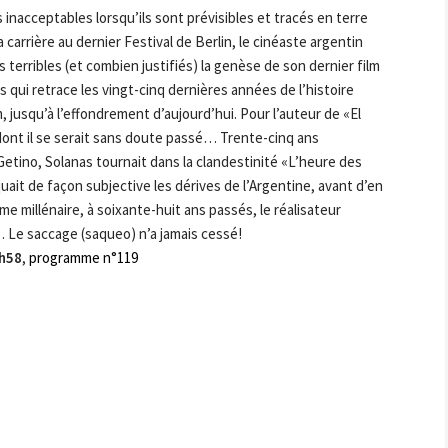
inacceptables lorsqu’ils sont prévisibles et tracés en terre
carrière au dernier Festival de Berlin, le cinéaste argentin
terribles (et combien justifiés) la genèse de son dernier film
qui retrace les vingt-cinq dernières années de l’histoire
 jusqu’à l’effondrement d’aujourd’hui. Pour l’auteur de «El
 dont il se serait sans doute passé… Trente-cinq ans
Getino, Solanas tournait dans la clandestinité «L’heure des
ait de façon subjective les dérives de l’Argentine, avant d’en
me millénaire, à soixante-huit ans passés, le réalisateur
 Le saccage (saqueo) n’a jamais cessé!
1h58
,
programme n°119