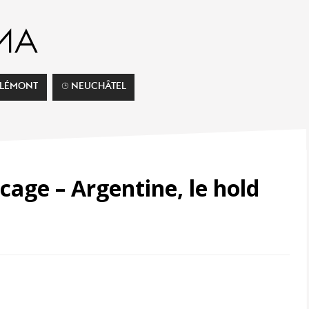
ELÉMONT
⌚︎ NEUCHÂTEL
age – Argentine, le hold