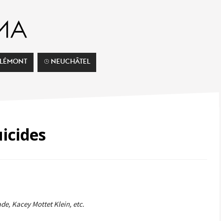
ELÉMONT
⌚︎ NEUCHÂTEL
icides
ade, Kacey Mottet Klein, etc.