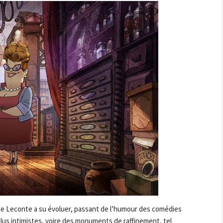
ice Leconte a su évoluer, passant de l’humour des comédies
lus intimistes, voire des monuments de raffinement, tel