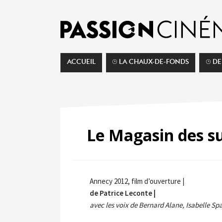
ACCUEIL
⌚︎ LA CHAUX-DE-FONDS
⌚︎ D
Le Magasin des su
Annecy 2012, film d’ouverture |
de Patrice Leconte |
avec les voix de Bernard Alane, Isabelle Sp