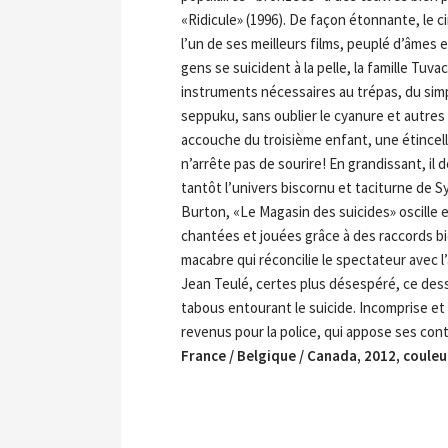
«Ridicule» (1996). De façon étonnante, le c
l’un de ses meilleurs films, peuplé d’âmes e
gens se suicident à la pelle, la famille Tuva
instruments nécessaires au trépas, du sim
seppuku, sans oublier le cyanure et autres
accouche du troisième enfant, une étincel
n’arrête pas de sourire! En grandissant, il
tantôt l’univers biscornu et taciturne de 
Burton, «Le Magasin des suicides» oscille e
chantées et jouées grâce à des raccords b
macabre qui réconcilie le spectateur avec 
Jean Teulé, certes plus désespéré, ce dess
tabous entourant le suicide. Incomprise et 
revenus pour la police, qui appose ses co
France / Belgique / Canada, 2012, couleu