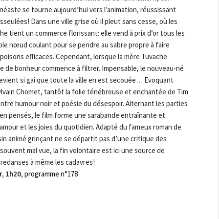
inéaste se tourne aujourd’hui vers l’animation, réussissant
sseulées! Dans une ville grise où il pleut sans cesse, où les
che tient un commerce florissant: elle vend à prix d’or tous les
ple nœud coulant pour se pendre au sabre propre à faire
 poisons efficaces. Cependant, lorsque la mère Tuvache
le de bonheur commence à filtrer. Impensable, le nouveau-né
 devient si gai que toute la ville en est secouée… Evoquant
Sylvain Chomet, tantôt la folie ténébreuse et enchantée de Tim
ntre humour noir et poésie du désespoir. Alternant les parties
ien pensés, le film forme une sarabande entraînante et
l’amour et les joies du quotidien. Adapté du fameux roman de
in animé grinçant ne se départit pas d’une critique des
souvent mal vue, la fin volontaire est ici une source de
ntredanses à même les cadavres!
r, 1h20
,
programme n°178