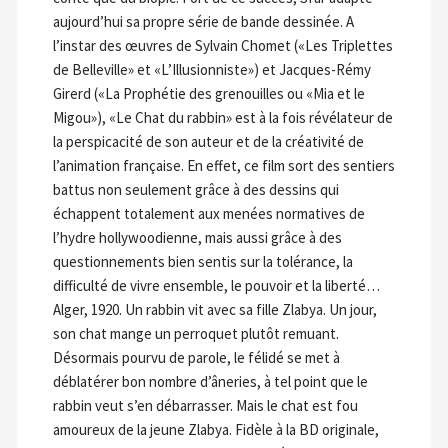
aujourd’hui sa propre série de bande dessinée. A
l’instar des œuvres de Sylvain Chomet («Les Triplettes
de Belleville» et «L’Illusionniste») et Jacques-Rémy
Girerd («La Prophétie des grenouilles ou «Mia et le
Migou»), «Le Chat du rabbin» est à la fois révélateur de
la perspicacité de son auteur et de la créativité de
l’animation française. En effet, ce film sort des sentiers
battus non seulement grâce à des dessins qui
échappent totalement aux menées normatives de
l’hydre hollywoodienne, mais aussi grâce à des
questionnements bien sentis sur la tolérance, la
difficulté de vivre ensemble, le pouvoir et la liberté…
Alger, 1920. Un rabbin vit avec sa fille Zlabya. Un jour,
son chat mange un perroquet plutôt remuant.
Désormais pourvu de parole, le félidé se met à
déblatérer bon nombre d’âneries, à tel point que le
rabbin veut s’en débarrasser. Mais le chat est fou
amoureux de la jeune Zlabya. Fidèle à la BD originale,