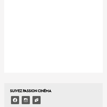
SUIVEZ PASSION CINÉMA
facebook
instagram
email-
alt2