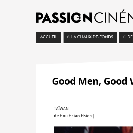
ACCUEIL
⌚︎ LA CHAUX-DE-FONDS
⌚︎ D
Good Men, Good
TAÏWAN
de Hou Hsiao Hsien |