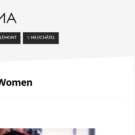
ELÉMONT
⌚︎ NEUCHÂTEL
 Women