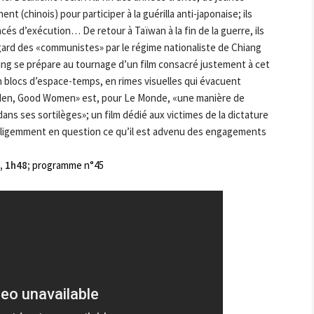
ent (chinois) pour participer à la guérilla anti-japonaise; ils
és d’exécution… De retour à Taïwan à la fin de la guerre, ils
égard des «communistes» par le régime nationaliste de Chiang
Ching se prépare au tournage d’un film consacré justement à cet
en blocs d’espace-temps, en rimes visuelles qui évacuent
en, Good Women» est, pour Le Monde, «une manière de
ns ses sortilèges»; un film dédié aux victimes de la dictature
elligemment en question ce qu’il est advenu des engagements
, 1h48;
programme n°45