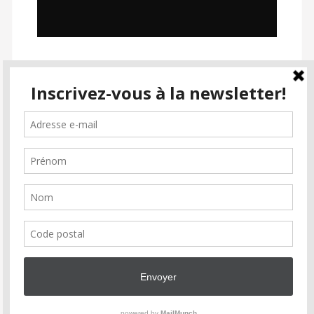
SUIVEZ PASSION CINÉMA
facebook
instagram
email-
alt2
Inscrivez-vous à la newsletter
Soutenez Passion Cinéma
Faire un don
Association
Partenaires
Soutiens
Contact
COPYRIGHT © 2026 PASSION CINÉMA. ALL RIGHTS RESERVED.