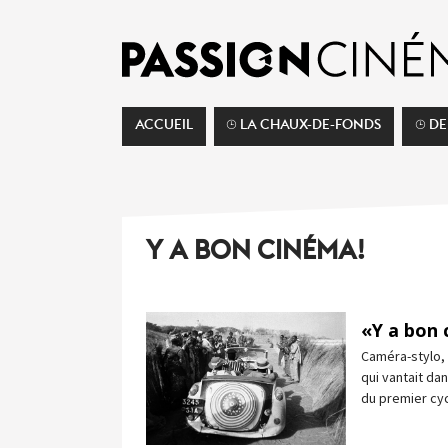
ACCUEIL
⌚︎ LA CHAUX-DE-FONDS
⌚︎ D
Y A BON CINÉMA!
«Y a bon 
Caméra-stylo, 
qui vantait da
du premier cy