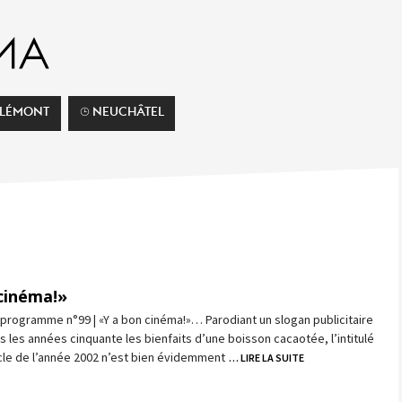
ELÉMONT
⌚︎ NEUCHÂTEL
cinéma!»
programme n°99 | «Y a bon cinéma!»… Parodiant un slogan publicitaire
ns les années cinquante les bienfaits d’une boisson cacaotée, l’intitulé
cle de l’année 2002 n’est bien évidemment
… LIRE LA SUITE