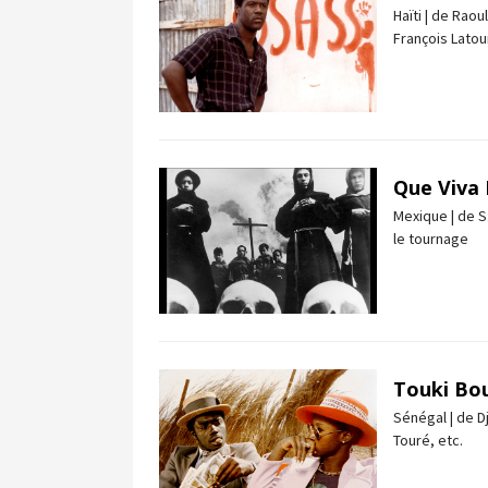
Haïti | de Raou
François Latour
Que Viva 
Mexique | de S
le tournage
Touki Bo
Sénégal | de 
Touré, etc.