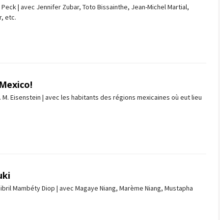
l Peck | avec Jennifer Zubar, Toto Bissainthe, Jean-Michel Martial,
, etc.
Mexico!
. M. Eisenstein | avec les habitants des régions mexicaines où eut lieu
uki
Djibril Mambéty Diop | avec Magaye Niang, Marème Niang, Mustapha