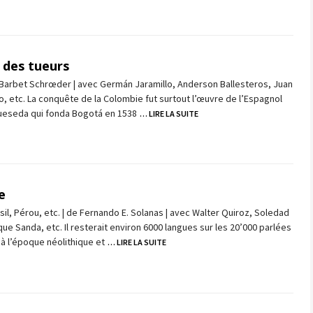
 des tueurs
 Barbet Schrœder | avec Germán Jaramillo, Anderson Ballesteros, Juan
, etc. La conquête de la Colombie fut surtout l’œuvre de l’Espagnol
eseda qui fonda Bogotá en 1538
… LIRE LA SUITE
e
sil, Pérou, etc. | de Fernando E. Solanas | avec Walter Quiroz, Soledad
que Sanda, etc. Il resterait environ 6000 langues sur les 20’000 parlées
 à l’époque néolithique et
… LIRE LA SUITE