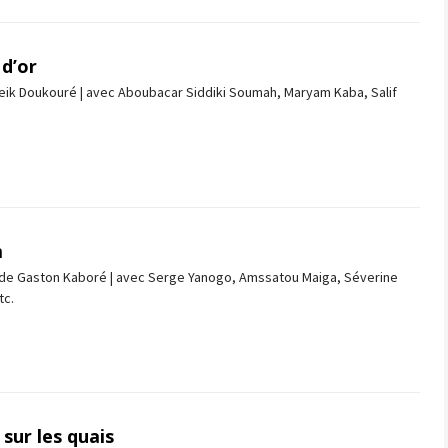
 d’or
eik Doukouré | avec Aboubacar Siddiki Soumah, Maryam Kaba, Salif
m
| de Gaston Kaboré | avec Serge Yanogo, Amssatou Maiga, Séverine
tc.
ur les quais