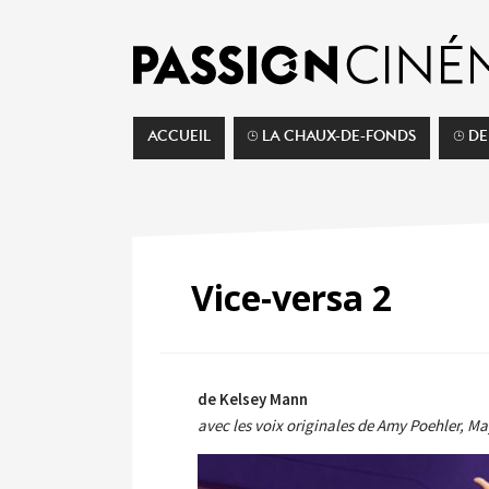
ACCUEIL
⌚︎ LA CHAUX-DE-FONDS
⌚︎ D
Vice-versa 2
de Kelsey Mann
avec les voix originales de Amy Poehler, M