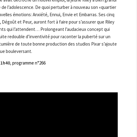
e de l’adolescence. De quoi perturber à nouveau son «quartier
uvelles émotions: Anxiété, Ennui, Envie et Embarras. Ses cinq
, Dégoût et Peur, auront fort à faire pour s’assurer que Riley
nts qui l’attendent… Prolongeant l’audacieux concept qui
suite redouble d’inventivité pour raconter la puberté sur un
utumière de toute bonne production des studios Pixar s’ajoute
 que bouleversant.
 1h40
,
programme n°266