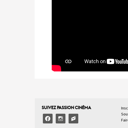
SUIVEZ PASSION CINÉMA
Insc
Sou
facebook
instagram
email-
Fai
alt2