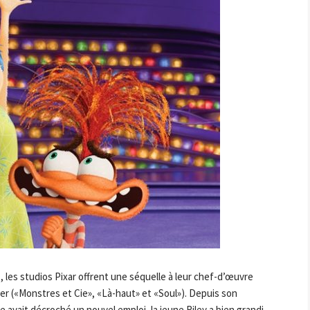
 les studios Pixar offrent une séquelle à leur chef-d’œuvre
ter («Monstres et Cie», «Là-haut» et «Soul»). Depuis son
vait décroché un nouvel emploi, la jeune Riley a bien grandi