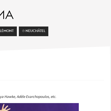
ELÉMONT
⌚︎ NEUCHÂTEL
aya Hawke, Adèle Exarchopoulos, etc.