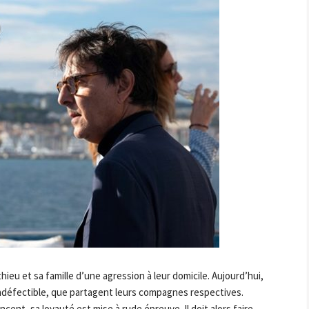
ieu et sa famille d’une agression à leur domicile. Aujourd’hui,
indéfectible, que partagent leurs compagnes respectives.
cent, sa loyauté est mise à rude épreuve. Il doit alors faire