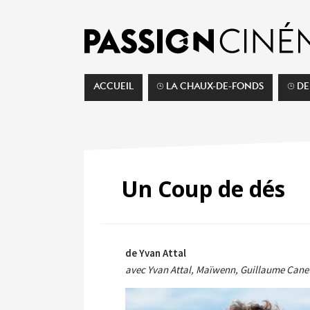
ACCUEIL
⌚︎ LA CHAUX-DE-FONDS
⌚︎ D
Un Coup de dés
de Yvan Attal
avec Yvan Attal, Maïwenn, Guillaume Canet