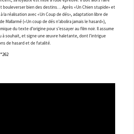
nt bouleverser bien des destins… Après «Un Chien stupide» et
à la réalisation avec «Un Coup de dés», adaptation libre de
de Mallarmé («Un coup de dés n’abolira jamais le hasard»),
omique du texte d’origine pour s’essayer au film noir. Il assume
u à souhait, et signe une œuvre haletante, dont l’intrigue
ns de hasard et de fatalité.
°262