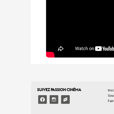
SUIVEZ PASSION CINÉMA
Insc
Sou
facebook
instagram
email-
Fai
alt2