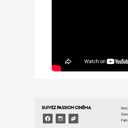
SUIVEZ PASSION CINÉMA
Insc
Sou
facebook
instagram
email-
Fai
alt2