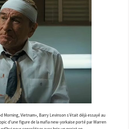
d Morning, Vietnam», Barry Levinson s’était déjà essayé au
opic d’une figure de la mafia new-yorkaise porté par Warren
urd’hui pour concrétiser avec brio un projet en