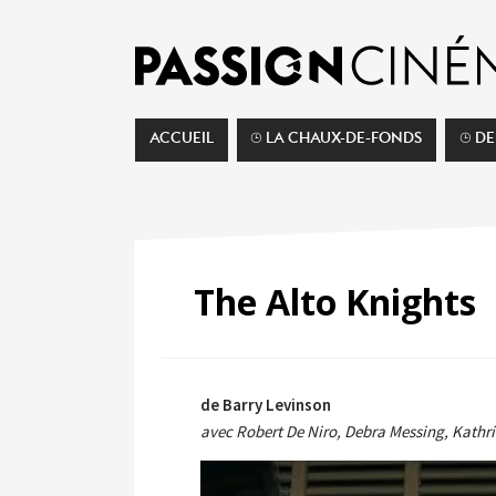
ACCUEIL
⌚︎ LA CHAUX-DE-FONDS
⌚︎ D
The Alto Knights
de Barry Levinson
avec Robert De Niro, Debra Messing, Kathri