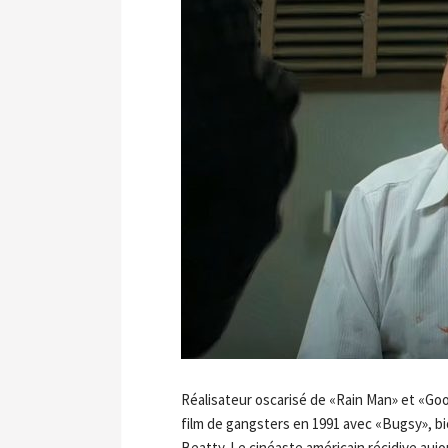
Réalisateur oscarisé de «Rain Man» et «Goo
film de gangsters en 1991 avec «Bugsy», bi
Beatty. Le cinéaste américain récidive aujo