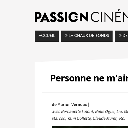
ACCUEIL
⌚︎ LA CHAUX-DE-FONDS
⌚︎ D
Personne ne m’a
de Marion Vernoux |
avec Bernadette Lafont, Bulle Ogier, Lio, 
Marcon, Yann Collette, Claude Muret, etc.