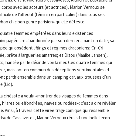
à corps avec les acteurs (et actrices), Marion Vernoux se
icile de l’affectif (féminin en particulier) dans tous ses
«bon chic bon genre parisien» qu’elle déteste.
s quatre femmes empêtrées dans leurs existences
uinquagénaire abandonnée par son dernier amant en date; sa
pée qu’obsèdent liftings et régimes draconiens; Cri-Cri
e, prête à larguer les amarres; et Dizou (Maaike Jansen),
 hantée par le désir de voir la mer. Ces quatre femmes qui
trer, mais ont en commun des déceptions sentimentales et
nt partir ensemble dans un camping car, aux trousses d’un
e (Lio).
 la cinéaste a voulu «montrer des visages de femmes dans
hilares ou effondrées, naïves ou rodées»; c’est à dire révéler
. Ainsi, à travers cette virée tragi-comique qui ressemble
ds» de Cassavetes, Marion Vernoux réussit une belle leçon