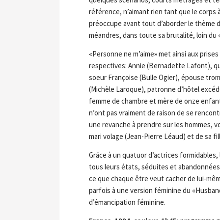
référence, n’aimant rien tant que le corps 
préoccupe avant tout d’aborder le thème diff
méandres, dans toute sa brutalité, loin du 
«Personne ne m’aime» met ainsi aux prise
respectives: Annie (Bernadette Lafont), q
soeur Françoise (Bulle Ogier), épouse trom
(Michèle Laroque), patronne d’hôtel excédé
femme de chambre et mère de onze enfants,
n’ont pas vraiment de raison de se rencon
une revanche à prendre sur les hommes, vo
mari volage (Jean-Pierre Léaud) et de sa fill
Grâce à un quatuor d’actrices formidables,
tous leurs états, séduites et abandonnées, 
ce que chaque être veut cacher de lui-même
parfois à une version féminine du «Husban
d’émancipation féminine.