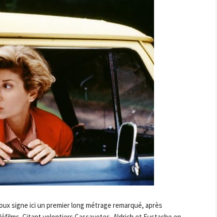
oux signe ici un premier long métrage remarqué, après
éfilms. Citant volontiers Cassavetes, Aldrich et Eustache en