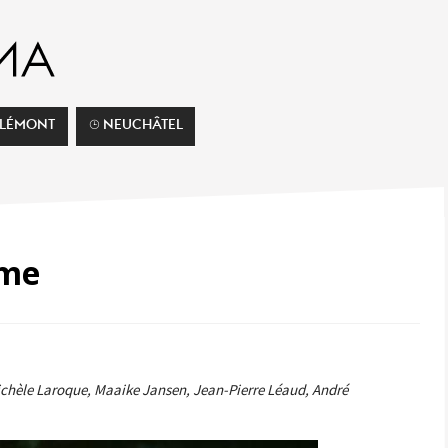
ELÉMONT
⌚︎ NEUCHÂTEL
ime
Michèle Laroque, Maaike Jansen, Jean-Pierre Léaud, André