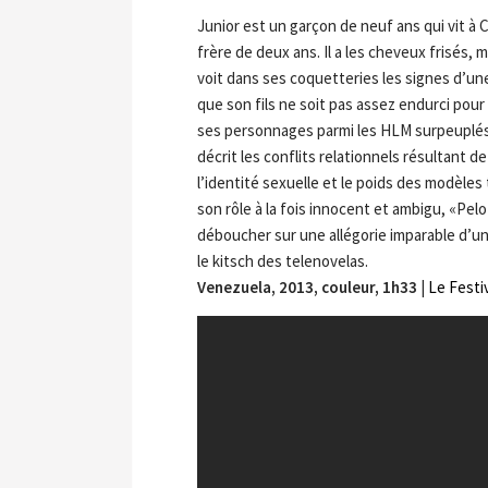
Junior est un garçon de neuf ans qui vit à
frère de deux ans. Il a les cheveux frisés, m
voit dans ses coquetteries les signes d’un
que son fils ne soit pas assez endurci pour
ses personnages parmi les HLM surpeuplés d
décrit les conflits relationnels résultant 
l’identité sexuelle et le poids des modèles
son rôle à la fois innocent et ambigu, «Pel
déboucher sur une allégorie imparable d’un
le kitsch des telenovelas.
Venezuela, 2013, couleur, 1h33
|
Le Festi