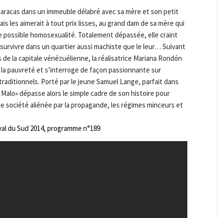
 Caracas dans un immeuble délabré avec sa mère et son petit
ais les aimerait à tout prix lisses, au grand dam de sa mère qui
e possible homosexualité. Totalement dépassée, elle craint
 survivre dans un quartier aussi machiste que le leur… Suivant
e la capitale vénézuélienne, la réalisatrice Mariana Rondón
de la pauvreté et s’interroge de façon passionnante sur
 traditionnels. Porté par le jeune Samuel Lange, parfait dans
o Malo» dépasse alors le simple cadre de son histoire pour
e société aliénée par la propagande, les régimes minceurs et
val du Sud 2014, programme n°189