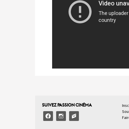
SUIVEZ PASSION CINÉMA
Insc
Sou
facebook
instagram
email-
Fai
alt2