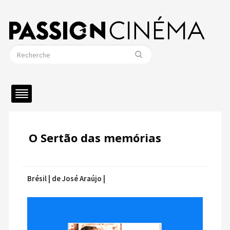
O Sertão das memórias
Brésil | de José Araújo |