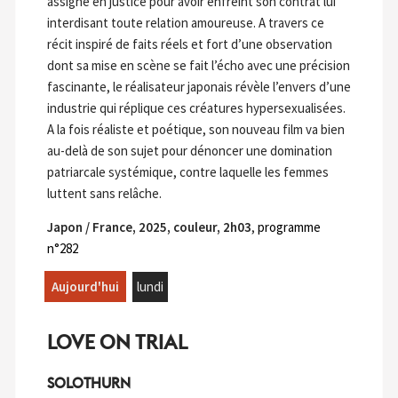
assigne en justice pour avoir enfreint son contrat lui
interdisant toute relation amoureuse. A travers ce
récit inspiré de faits réels et fort d’une observation
dont sa mise en scène se fait l’écho avec une précision
fascinante, le réalisateur japonais révèle l’envers d’une
industrie qui réplique ces créatures hypersexualisées.
A la fois réaliste et poétique, son nouveau film va bien
au-delà de son sujet pour dénoncer une domination
patriarcale systémique, contre laquelle les femmes
luttent sans relâche.
Japon / France, 2025, couleur, 2h03
,
programme
n°282
Aujourd'hui
lundi
LOVE ON TRIAL
SOLOTHURN