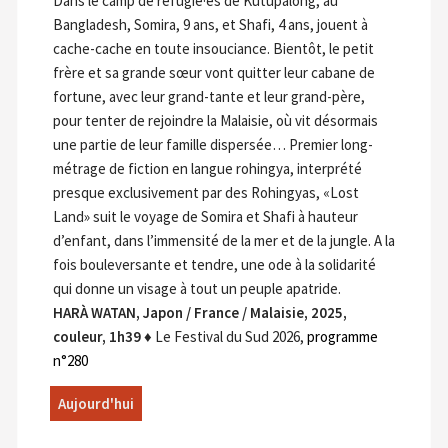
Dans le camp de réfugié·es de Kutupalong, au
Bangladesh, Somira, 9 ans, et Shafi, 4 ans, jouent à
cache-cache en toute insouciance. Bientôt, le petit
frère et sa grande sœur vont quitter leur cabane de
fortune, avec leur grand-tante et leur grand-père,
pour tenter de rejoindre la Malaisie, où vit désormais
une partie de leur famille dispersée… Premier long-
métrage de fiction en langue rohingya, interprété
presque exclusivement par des Rohingyas, «Lost
Land» suit le voyage de Somira et Shafi à hauteur
d’enfant, dans l’immensité de la mer et de la jungle. A la
fois bouleversante et tendre, une ode à la solidarité
qui donne un visage à tout un peuple apatride.
HARÀ WATAN, Japon / France / Malaisie, 2025,
couleur, 1h39
♦ Le Festival du Sud 2026,
programme
n°280
Aujourd'hui