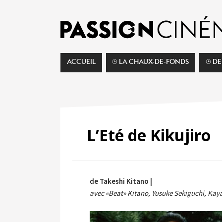
ACCUEIL
⌚︎ LA CHAUX-DE-FONDS
⌚︎ D
L’Eté de Kikujiro
de Takeshi Kitano |
avec «Beat» Kitano, Yusuke Sekiguchi, Kay