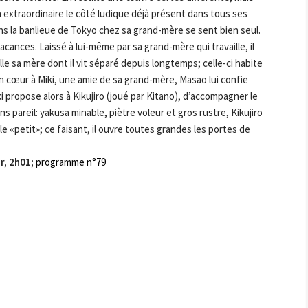
n extraordinaire le côté ludique déjà présent dans tous ses
dans la banlieue de Tokyo chez sa grand-mère se sent bien seul.
cances. Laissé à lui-même par sa grand-mère qui travaille, il
le sa mère dont il vit séparé depuis longtemps; celle-ci habite
on cœur à Miki, une amie de sa grand-mère, Masao lui confie
iki propose alors à Kikujiro (joué par Kitano), d’accompagner le
pareil: yakusa minable, piètre voleur et gros rustre, Kikujiro
 «petit»; ce faisant, il ouvre toutes grandes les portes de
r, 2h01;
programme n°79