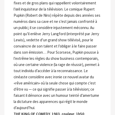
fixes et de gros plans qui rappellent volontairement
l’œil inquisiteur de la télévision. Le comique Rupert
Pupkin (Robert de Niro) répète depuis des années ses
numéros dans sa cave et ne s’est jamais confronté à
un public; il se considère injustement méconnu. Au
point qu’il enlève Jerry Langford (interprété par Jerry
Lewis), vedette d’un grand show télévisé, pour le
convaincre de son talent et l’obliger à le faire passer
dans son émission… Pour Scorsese, Pupkin pousse à
l’extrême les règles du show business contemporain,
où une certaine violence (la rage de réussir), permet à
tout individu d’accéder à la reconnaissance. Le
cinéaste considère avec ironie ce nouvel avatar du
«rêve américain» où la seule chose qui compte c’est
d’être vu — ce qui signifie passer à la télévision; ce
faisant il dénonce avec un humour teinté d’amertume
la dictature des apparences qui régit le monde
d’aujourd’hui.
THE KING OF COMEDY, 1983, couleur, 1h50