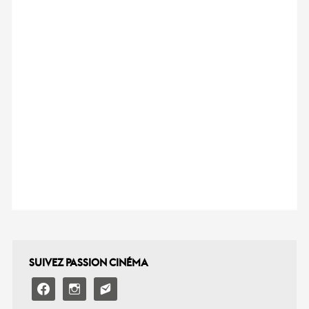
SUIVEZ PASSION CINÉMA
facebook
instagram
email-
alt2