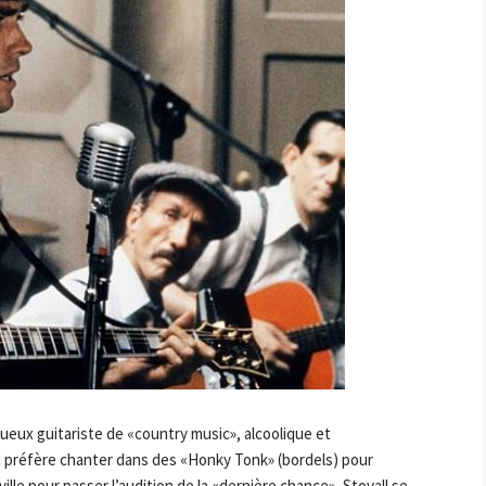
tueux guitariste de «country music», alcoolique et
Red préfère chanter dans des «Honky Tonk» (bordels) pour
ille pour passer l’audition de la «dernière chance», Stovall se