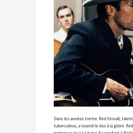
Dans les années trente. Red Stovall, talen
tuberculeux, a tourné le dos à la gloire. 
gagner sa vie à sa guise. Se rendant à Nashv