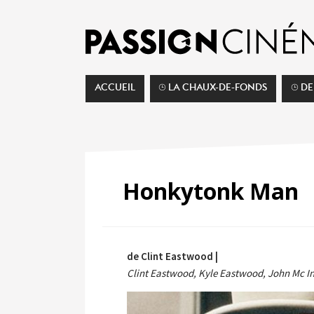
ACCUEIL
⌚︎ LA CHAUX-DE-FONDS
⌚︎ D
Honkytonk Man
de Clint Eastwood |
Clint Eastwood, Kyle Eastwood, John Mc Int