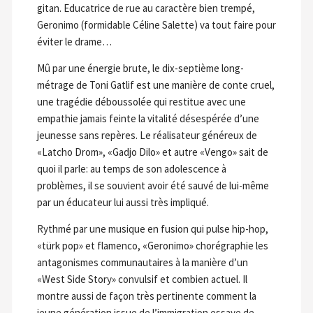
gitan. Educatrice de rue au caractère bien trempé,
Geronimo (formidable Céline Salette) va tout faire pour
éviter le drame…
Mû par une énergie brute, le dix-septième long-
métrage de Toni Gatlif est une manière de conte cruel,
une tragédie déboussolée qui restitue avec une
empathie jamais feinte la vitalité désespérée d’une
jeunesse sans repères. Le réalisateur généreux de
«Latcho Drom», «Gadjo Dilo» et autre «Vengo» sait de
quoi il parle: au temps de son adolescence à
problèmes, il se souvient avoir été sauvé de lui-même
par un éducateur lui aussi très impliqué.
Rythmé par une musique en fusion qui pulse hip-hop,
«türk pop» et flamenco, «Geronimo» chorégraphie les
antagonismes communautaires à la manière d’un
«West Side Story» convulsif et combien actuel. Il
montre aussi de façon très pertinente comment la
jeune génération issue de l’immigration essaye de