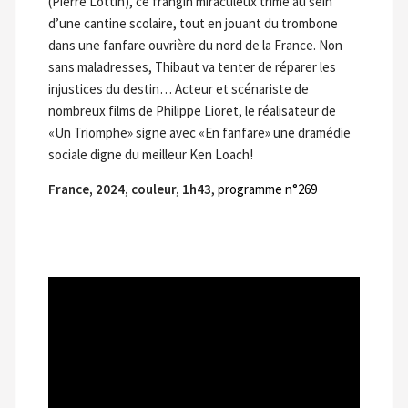
(Pierre Lottin), ce frangin miraculeux trime au sein
d’une cantine scolaire, tout en jouant du trombone
dans une fanfare ouvrière du nord de la France. Non
sans maladresses, Thibaut va tenter de réparer les
injustices du destin… Acteur et scénariste de
nombreux films de Philippe Lioret, le réalisateur de
«Un Triomphe» signe avec «En fanfare» une dramédie
sociale digne du meilleur Ken Loach!
France, 2024, couleur, 1h43
,
programme n°269