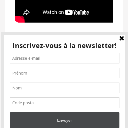
SUIVEZ PASSION CINÉMA
facebook
instagram
email-
alt2
Inscrivez-vous à la newsletter
Soutenez Passion Cinéma
Faire un don
Association
Partenaires
Soutiens
Contact