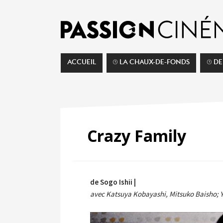
ACCUEIL
⌚︎ LA CHAUX-DE-FONDS
⌚︎ D
Crazy Family
de Sogo Ishii |
avec Katsuya Kobayashi, Mitsuko Baisho; Yo