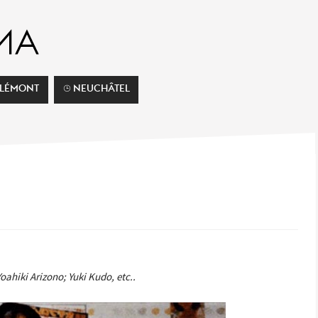
ELÉMONT
⌚︎ NEUCHÂTEL
ahiki Arizono; Yuki Kudo, etc..