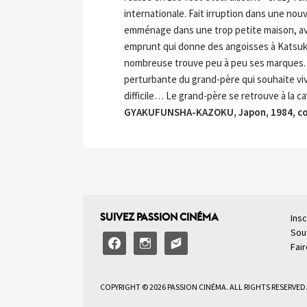
internationale. Fait irruption dans une nouv
emménage dans une trop petite maison, avec
emprunt qui donne des angoisses à Katsukun
nombreuse trouve peu à peu ses marques. Las
perturbante du grand-père qui souhaite vi
difficile… Le grand-père se retrouve à la ca
GYAKUFUNSHA-KAZOKU, Japon, 1984, cou
SUIVEZ PASSION CINÉMA
Insc
Sou
facebook
instagram
email-
Fai
alt2
COPYRIGHT © 2026 PASSION CINÉMA. ALL RIGHTS RESERVED