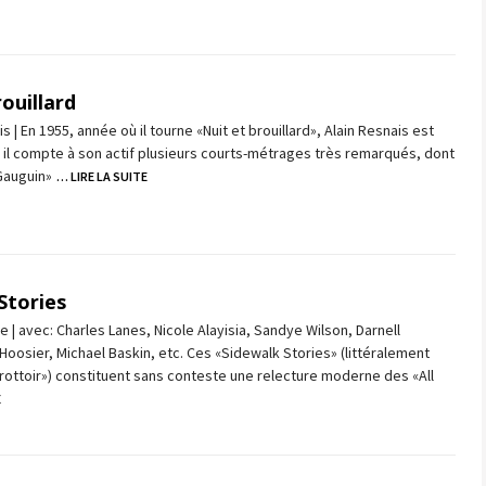
rouillard
s | En 1955, année où il tourne «Nuit et brouillard», Alain Resnais est
 il compte à son actif plusieurs courts-métrages très remarqués, dont
Gauguin»
… LIRE LA SUITE
Stories
e | avec: Charles Lanes, Nicole Alayisia, Sandye Wilson, Darnell
a Hoosier, Michael Baskin, etc. Ces «Sidewalk Stories» (littéralement
trottoir») constituent sans conteste une relecture moderne des «All
E