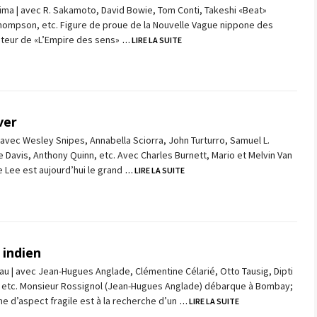
ma | avec R. Sakamoto, David Bowie, Tom Conti, Takeshi «Beat»
Thompson, etc. Figure de proue de la Nouvelle Vague nippone des
uteur de «L’Empire des sens»
… LIRE LA SUITE
ver
 avec Wesley Snipes, Annabella Sciorra, John Turturro, Samuel L.
 Davis, Anthony Quinn, etc. Avec Charles Burnett, Mario et Melvin Van
 Lee est aujourd’hui le grand
… LIRE LA SUITE
indien
au | avec Jean-Hugues Anglade, Clémentine Célarié, Otto Tausig, Dipti
n, etc. Monsieur Rossignol (Jean-Hugues Anglade) débarque à Bombay;
 d’aspect fragile est à la recherche d’un
… LIRE LA SUITE