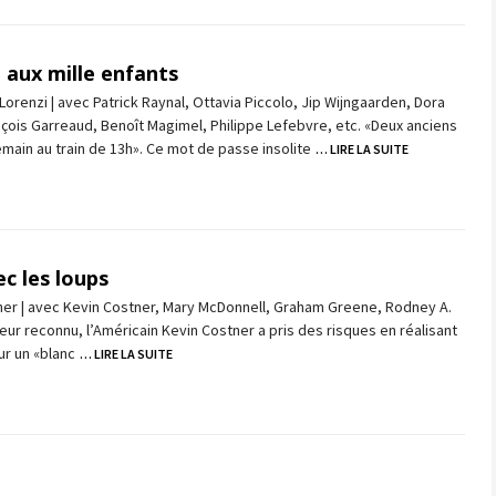
e aux mille enfants
Lorenzi | avec Patrick Raynal, Ottavia Piccolo, Jip Wijngaarden, Dora
nçois Garreaud, Benoît Magimel, Philippe Lefebvre, etc. «Deux anciens
ain au train de 13h». Ce mot de passe insolite
… LIRE LA SUITE
c les loups
ner | avec Kevin Costner, Mary McDonnell, Graham Greene, Rodney A.
teur reconnu, l’Américain Kevin Costner a pris des risques en réalisant
ur un «blanc
… LIRE LA SUITE