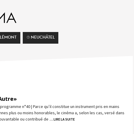
ELÉMONT
⌚︎ NEUCHÂTEL
’Autre»
programme n°40 | Parce qu’il constitue un instrument pris en mains
nes plus ou moins honorables, le cinéma a, selon les cas, versé dans
ouvantable ou contribué de
… LIRE LA SUITE