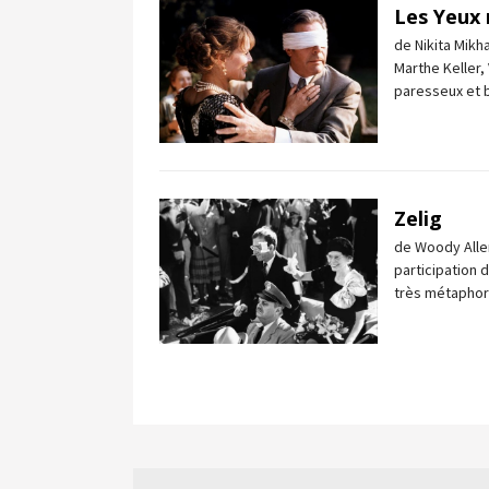
Les Yeux 
de Nikita Mikh
Marthe Keller, 
paresseux et b
Zelig
de Woody Allen
participation 
très métaphor