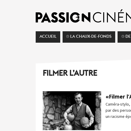
ACCUEIL
⌚︎ LA CHAUX-DE-FONDS
⌚︎ D
FILMER L’AUTRE
«Filmer l
Caméra-stylo, 
par des person
un racisme ép