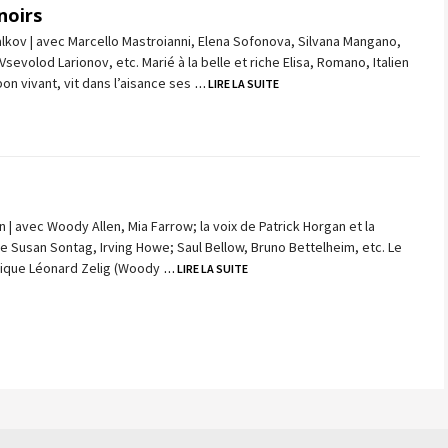
noirs
alkov | avec Marcello Mastroianni, Elena Sofonova, Silvana Mangano,
Vsevolod Larionov, etc. Marié à la belle et riche Elisa, Romano, Italien
on vivant, vit dans l’aisance ses
… LIRE LA SUITE
 | avec Woody Allen, Mia Farrow; la voix de Patrick Horgan et la
de Susan Sontag, Irving Howe; Saul Bellow, Bruno Bettelheim, etc. Le
ique Léonard Zelig (Woody
… LIRE LA SUITE