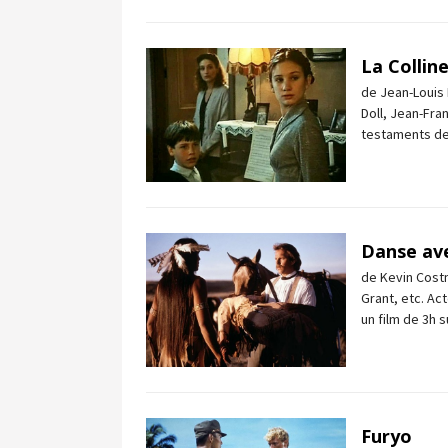
La Collin
de Jean-Louis 
Doll, Jean-Fra
testaments dem
Danse ave
de Kevin Cost
Grant, etc. Ac
un film de 3h s
Furyo