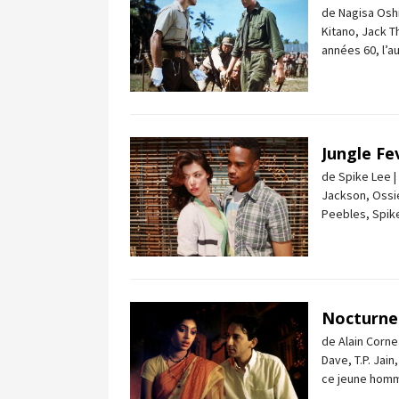
de Nagisa Oshi
Kitano, Jack 
années 60, l’a
Jungle Fe
de Spike Lee |
Jackson, Ossie
Peebles, Spike
Nocturne 
de Alain Corne
Dave, T.P. Jai
ce jeune homme