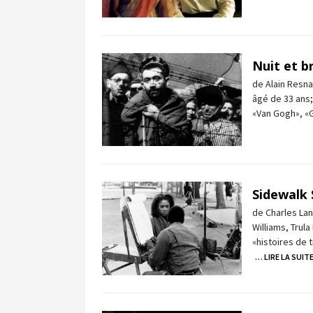
Nuit et b
de Alain Resnai
âgé de 33 ans;
«Van Gogh», «
Sidewalk 
de Charles Lan
Williams, Trul
«histoires de 
… LIRE LA SUIT