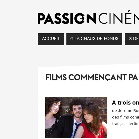
ACCUEIL
⌚︎ LA CHAUX-DE-FONDS
⌚︎ D
FILMS COMMENÇANT PAR
A trois on
de Jérôme Bonn
des films comm
français Jérô