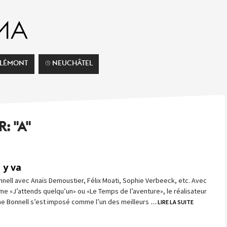
ELÉMONT
⌚︎ NEUCHÂTEL
: "A"
 y va
ell avec Anaïs Demoustier, Félix Moati, Sophie Verbeeck, etc. Avec
e «J’attends quelqu’un» ou «Le Temps de l’aventure», le réalisateur
me Bonnell s’est imposé comme l’un des meilleurs
… LIRE LA SUITE