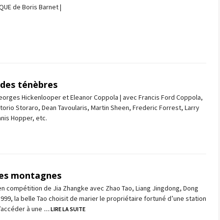
QUE de Boris Barnet |
 des ténèbres
eorges Hickenlooper et Eleanor Coppola | avec Francis Ford Coppola,
ttorio Storaro, Dean Tavoularis, Martin Sheen, Frederic Forrest, Larry
nis Hopper, etc.
des montagnes
en compétition de Jia Zhangke avec Zhao Tao, Liang Jingdong, Dong
 1999, la belle Tao choisit de marier le propriétaire fortuné d’une station
d’accéder à une
… LIRE LA SUITE