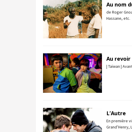
Au nom du
de Roger Gnoan
Hassane, etc.
Au revoir
| Taïwan | Ava
L’Autre
En première vi
Grand’Henry, L