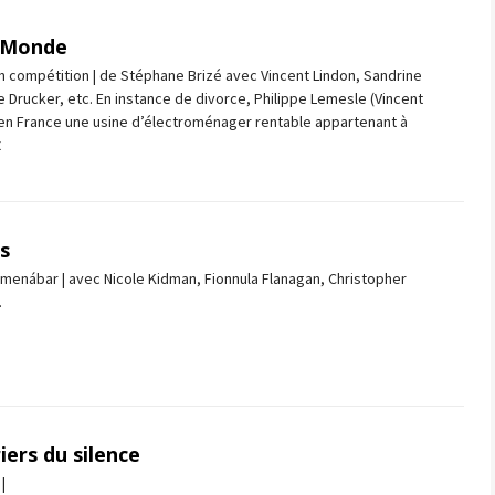
 Monde
n compétition | de Stéphane Brizé avec Vincent Lindon, Sandrine
ie Drucker, etc. En instance de divorce, Philippe Lemesle (Vincent
 en France une usine d’électroménager rentable appartenant à
E
s
menábar | avec Nicole Kidman, Fionnula Flanagan, Christopher
.
iers du silence
|