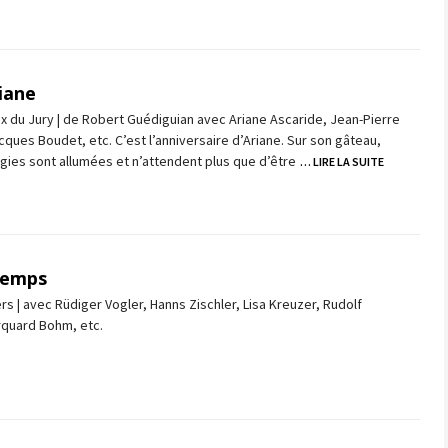
riane
rix du Jury | de Robert Guédiguian avec Ariane Ascaride, Jean-Pierre
cques Boudet, etc. C’est l’anniversaire d’Ariane. Sur son gâteau,
gies sont allumées et n’attendent plus que d’être
… LIRE LA SUITE
 temps
 | avec Rüdiger Vogler, Hanns Zischler, Lisa Kreuzer, Rudolf
rquard Bohm, etc.