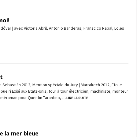
moi!
óvar | avec Victoria Abril, Antonio Banderas, Franscico Rabal, Loles
t
n Sebastián 2012, Mention spéciale du Jury | Marrakech 2012, Etoile
Doueiri Exilé aux Etats-Unis, tour à tour électricien, machiniste, monteur
caméraman pour Quentin Tarantino,
… LIRE LA SUITE
e la mer bleue