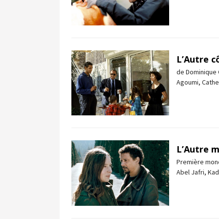
L’Autre c
de Dominique C
Agoumi, Cather
L’Autre m
Première mond
Abel Jafri, Ka