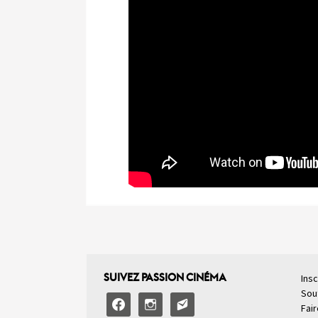
SUIVEZ PASSION CINÉMA
Insc
Sou
facebook
instagram
email-
Fai
alt2