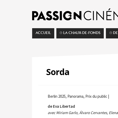
ACCUEIL
⌚︎ LA CHAUX-DE-FONDS
⌚︎ D
Sorda
Berlin 2025, Panorama, Prix du public |
de Eva Libertad
avec Miriam Garlo, Álvaro Cervantes, Elena 