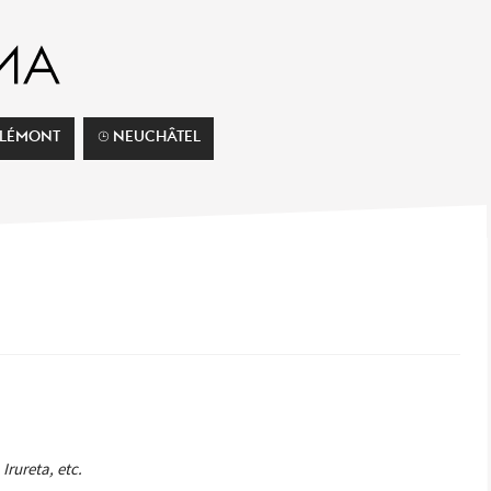
ELÉMONT
⌚︎ NEUCHÂTEL
Irureta, etc.