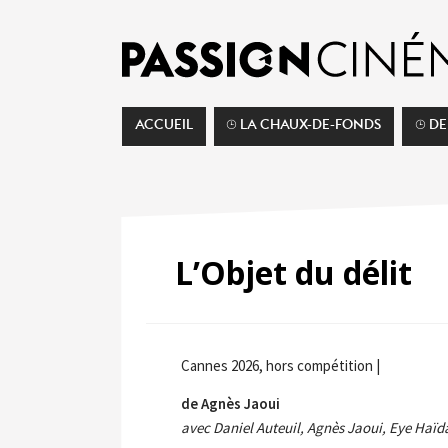
ACCUEIL
⌚︎ LA CHAUX-DE-FONDS
⌚︎ D
L’Objet du délit
Cannes 2026, hors compétition |
de Agnès Jaoui
avec Daniel Auteuil, Agnès Jaoui, Eye Haïda