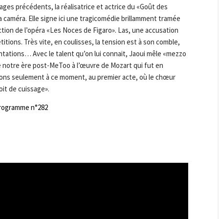
rages précédents, la réalisatrice et actrice du «Goût des
la caméra. Elle signe ici une tragicomédie brillamment tramée
tion de l’opéra «Les Noces de Figaro». Las, une accusation
titions. Très vite, en coulisses, la tension est à son comble,
entations… Avec le talent qu’on lui connait, Jaoui mêle «mezzo
lie notre ère post-MeToo à l’œuvre de Mozart qui fut en
eons seulement à ce moment, au premier acte, où le chœur
roit de cuissage».
rogramme n°282