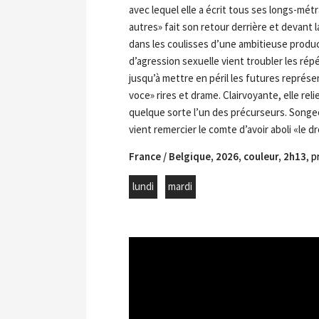
avec lequel elle a écrit tous ses longs-mét
autres» fait son retour derrière et devant 
dans les coulisses d’une ambitieuse produc
d’agression sexuelle vient troubler les répé
jusqu’à mettre en péril les futures représ
voce» rires et drame. Clairvoyante, elle re
quelque sorte l’un des précurseurs. Song
vient remercier le comte d’avoir aboli «le d
France / Belgique, 2026, couleur, 2h13
,
p
lundi
mardi