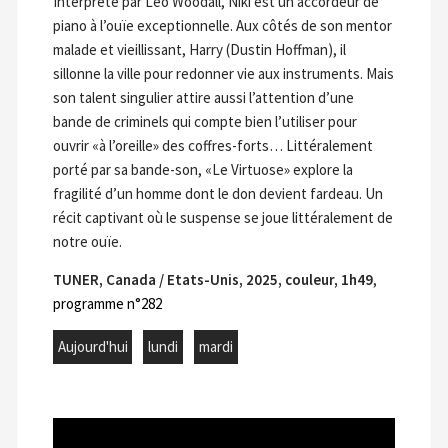
Interprété par Leo Woodall, Niki est un accordeur de
piano à l’ouïe exceptionnelle. Aux côtés de son mentor
malade et vieillissant, Harry (Dustin Hoffman), il
sillonne la ville pour redonner vie aux instruments. Mais
son talent singulier attire aussi l’attention d’une
bande de criminels qui compte bien l’utiliser pour
ouvrir «à l’oreille» des coffres-forts… Littéralement
porté par sa bande-son, «Le Virtuose» explore la
fragilité d’un homme dont le don devient fardeau. Un
récit captivant où le suspense se joue littéralement de
notre ouïe.
TUNER, Canada / Etats-Unis, 2025, couleur, 1h49
,
programme n°282
Aujourd'hui
lundi
mardi