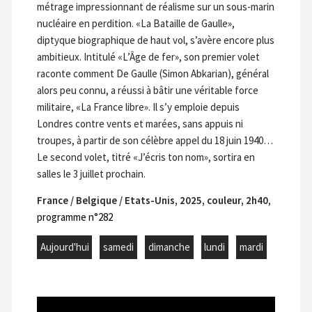
métrage impressionnant de réalisme sur un sous-marin
nucléaire en perdition. «La Bataille de Gaulle»,
diptyque biographique de haut vol, s’avère encore plus
ambitieux. Intitulé «L’Âge de fer», son premier volet
raconte comment De Gaulle (Simon Abkarian), général
alors peu connu, a réussi à bâtir une véritable force
militaire, «La France libre». Il s’y emploie depuis
Londres contre vents et marées, sans appuis ni
troupes, à partir de son célèbre appel du 18 juin 1940…
Le second volet, titré «J’écris ton nom», sortira en
salles le 3 juillet prochain.
France / Belgique / Etats-Unis, 2025, couleur, 2h40
,
programme n°282
Aujourd'hui
samedi
dimanche
lundi
mardi