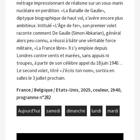
métrage impressionnant de réalisme sur un sous-marin
nucléaire en perdition. «La Bataille de Gaulle»,
diptyque biographique de haut vol, s’avère encore plus
ambitieux. Intitulé «L’Âge de fer», son premier volet
raconte comment De Gaulle (Simon Abkarian), général
alors peu connu, a réussi à bâtir une véritable force
militaire, «La France libre». Il s’y emploie depuis
Londres contre vents et marées, sans appuis ni
troupes, à partir de son célèbre appel du 18 juin 1940…
Le second volet, titré «J’écris ton nom», sortira en
salles le 3 juillet prochain.
France / Belgique / Etats-Unis, 2025, couleur, 2h40
,
programme n°282
Aujourd'hui
samedi
dimanche
lundi
mardi