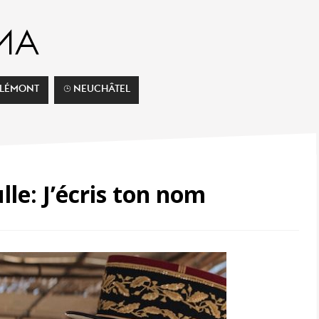
ELÉMONT
⌚︎ NEUCHÂTEL
lle: J’écris ton nom