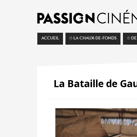
ACCUEIL
⌚︎ LA CHAUX-DE-FONDS
⌚︎ D
La Bataille de Gau