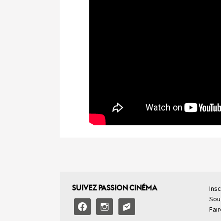
SUIVEZ PASSION CINÉMA
Insc
Sou
facebook
instagram
email-
Fai
alt2