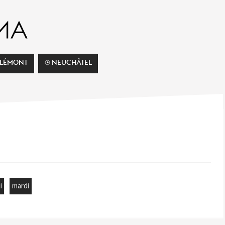
ELÉMONT
⌚︎ NEUCHÂTEL
i
mardi