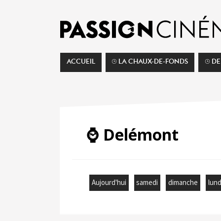
ACCUEIL
⌚︎ LA CHAUX-DE-FONDS
⌚︎ D
⌚️ Delémont
Aujourd'hui
samedi
dimanche
lund