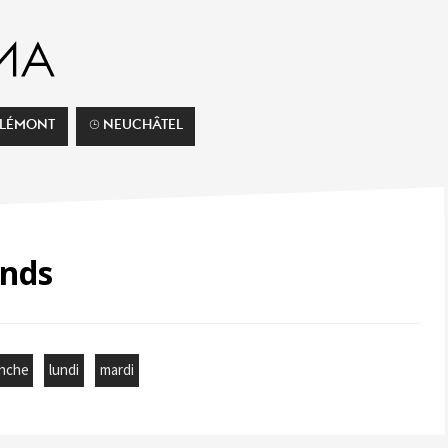
ELÉMONT
⌚︎ NEUCHÂTEL
onds
nche
lundi
mardi