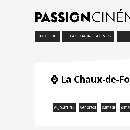
ACCUEIL
⌚︎ LA CHAUX-DE-FONDS
⌚︎ D
⌚️ La Chaux-de-F
Aujourd'hui
vendredi
samedi
dima