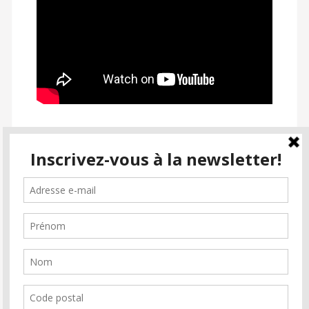
SUIVEZ PASSION CINÉMA
facebook
instagram
email-
alt2
Inscrivez-vous à la newsletter
Soutenez Passion Cinéma
Faire un don
Association