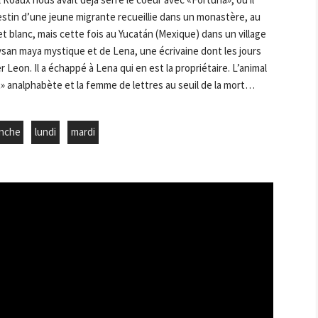
destin d’une jeune migrante recueillie dans un monastère, au
r et blanc, mais cette fois au Yucatán (Mexique) dans un village
aysan maya mystique et de Lena, une écrivaine dont les jours
r Leon. Il a échappé à Lena qui en est la propriétaire. L’animal
t» analphabète et la femme de lettres au seuil de la mort…
nche
lundi
mardi