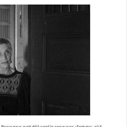
 Roaux nous avait déjà serré le coeur avec «Fortuna», où il