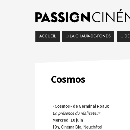
ACCUEIL
⌚︎ LA CHAUX-DE-FONDS
⌚︎ D
Cosmos
«Cosmos» de Germinal Roaux
En présence du réalisateur
Mercredi 10 juin
19h, Cinéma Bio, Neuchâtel