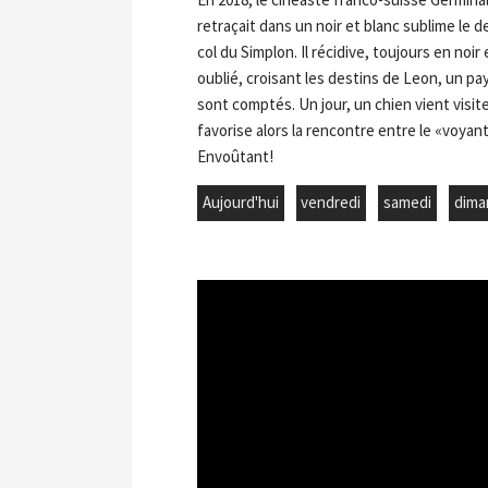
retraçait dans un noir et blanc sublime le 
col du Simplon. Il récidive, toujours en noi
oublié, croisant les destins de Leon, un p
sont comptés. Un jour, un chien vient visite
favorise alors la rencontre entre le «voyan
Envoûtant!
Aujourd'hui
vendredi
samedi
dima