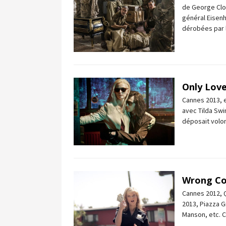
de George Cloo
général Eisenh
dérobées par l
Only Love
Cannes 2013, e
avec Tilda Swi
déposait volon
Wrong C
Cannes 2012, Q
2013, Piazza G
Manson, etc. 