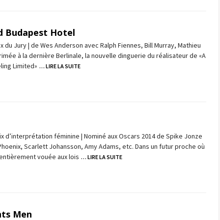
d Budapest Hotel
rix du Jury | de Wes Anderson avec Ralph Fiennes, Bill Murray, Mathieu
rimée à la dernière Berlinale, la nouvelle dinguerie du réalisateur de «A
ling Limited»
… LIRE LA SUITE
x d’interprétation féminine | Nominé aux Oscars 2014 de Spike Jonze
Phoenix, Scarlett Johansson, Amy Adams, etc. Dans un futur proche où
 entièrement vouée aux lois
… LIRE LA SUITE
ts Men