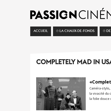
ACCUEIL
⌚︎ LA CHAUX-DE-FONDS
⌚︎ D
COMPLETELY MAD IN US
«Complet
Caméra-stylo, 
la vivacité du
la folie douce