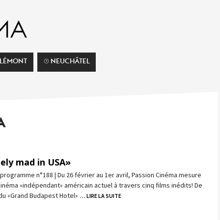
ELÉMONT
⌚︎ NEUCHÂTEL
A
ely mad in USA»
programme n°188 | Du 26 février au 1er avril, Passion Cinéma mesure
 cinéma «indépendant» américain actuel à travers cinq films inédits! De
 du «Grand Budapest Hotel»
… LIRE LA SUITE