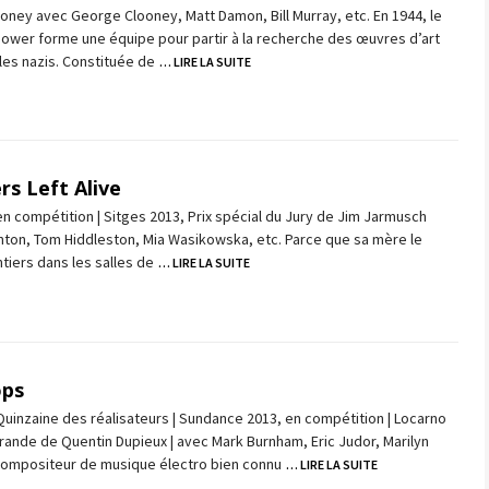
ney avec George Clooney, Matt Damon, Bill Murray, etc. En 1944, le
ower forme une équipe pour partir à la recherche des œuvres d’art
es nazis. Constituée de
… LIRE LA SUITE
rs Left Alive
n compétition | Sitges 2013, Prix spécial du Jury de Jim Jarmusch
nton, Tom Hiddleston, Mia Wasikowska, etc. Parce que sa mère le
tiers dans les salles de
… LIRE LA SUITE
ops
uinzaine des réalisateurs | Sundance 2013, en compétition | Locarno
rande de Quentin Dupieux | avec Mark Burnham, Eric Judor, Marilyn
Compositeur de musique électro bien connu
… LIRE LA SUITE