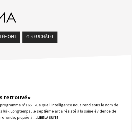
ELÉMONT
⌚︎ NEUCHÂTEL
s retrouvé»
programme n°165 | «Ce que l’intelligence nous rend sous le nom de
s lui». Longtemps, le septième art a résisté à la saine évidence de
profonde, piquée à
… LIRE LA SUITE