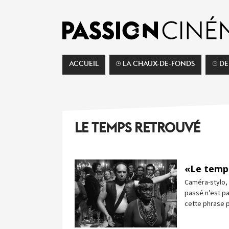
ACCUEIL
⌚︎ LA CHAUX-DE-FONDS
⌚︎ D
LE TEMPS RETROUVÉ
«Le temp
Caméra-stylo, 
passé n’est pa
cette phrase 