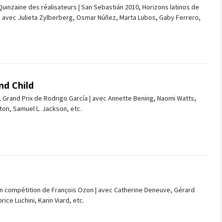
uinzaine des réalisateurs | San Sebastián 2010, Horizons latinos de
| avec Julieta Zylberberg, Osmar Núñez, Marta Lubos, Gaby Ferrero,
nd Child
, Grand Prix de Rodrigo García | avec Annette Bening, Naomi Watts,
on, Samuel L. Jackson, etc.
en compétition de François Ozon | avec Catherine Deneuve, Gérard
ice Luchini, Karin Viard, etc.