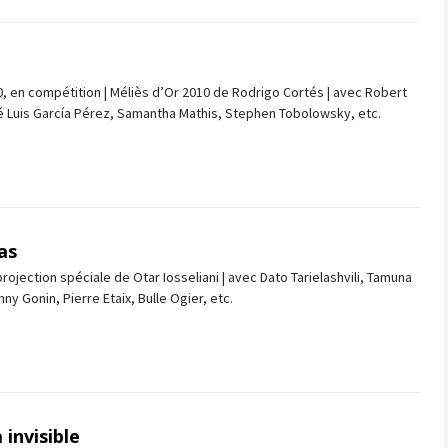
 en compétition | Méliès d’Or 2010 de Rodrigo Cortés | avec Robert
é Luis García Pérez, Samantha Mathis, Stephen Tobolowsky, etc.
as
rojection spéciale de Otar Iosseliani | avec Dato Tarielashvili, Tamuna
ny Gonin, Pierre Etaix, Bulle Ogier, etc.
 invisible