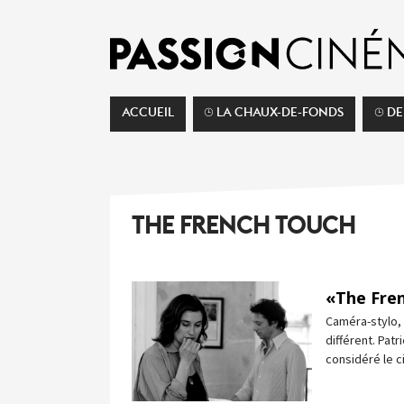
ACCUEIL
⌚︎ LA CHAUX-DE-FONDS
⌚︎ D
THE FRENCH TOUCH
«The Fre
Caméra-stylo,
différent. Pat
considéré le 