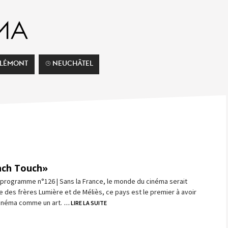
ELÉMONT
⌚︎ NEUCHÂTEL
nch Touch»
 programme n°126 | Sans la France, le monde du cinéma serait
rie des frères Lumière et de Méliès, ce pays est le premier à avoir
cinéma comme un art.
… LIRE LA SUITE