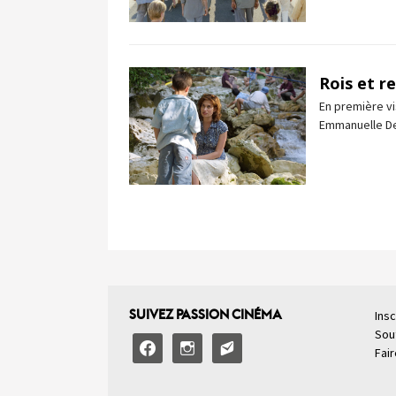
Rois et r
En première vi
Emmanuelle Dev
SUIVEZ PASSION CINÉMA
Insc
Sou
facebook
instagram
email-
Fai
alt2