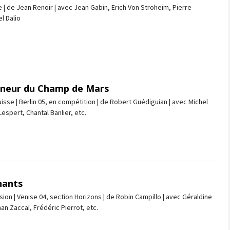
 | de Jean Renoir | avec Jean Gabin, Erich Von Stroheim, Pierre
l Dalio
neur du Champ de Mars
isse | Berlin 05, en compétition | de Robert Guédiguian | avec Michel
Lespert, Chantal Banlier, etc.
nants
sion | Venise 04, section Horizons | de Robin Campillo | avec Géraldine
an Zaccaï, Frédéric Pierrot, etc.