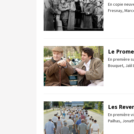
En copie neuve
Fresnay, Marce
Le Prome
En première su
Bouquet, Jalil 
Les Reve
En première vi
Pailhas, Jonath