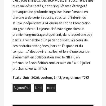
d’espaces liminaux: des lieux vides, en l’occurrence des
bureaux désaffectés, dont l’inquiétante étrangeté
provoque une profonde angoisse. Kane Parsons en
tire une web-série à succès, suscitant l’intérêt du
studio indépendant A24, qui lui en confie l’adaptation
sur grand écran. Le jeune cinéaste signe alors un
premier long-métrage stupéfiant, dans lequel une psy
part à la recherche d’un patient disparu au cœur de
ces endroits anxiogènes, hors de l’espace et du
temps. … A découvrir en salles, et lors d’une séance-
événement en collaboration avec le NIFFF, en
préambule à son édition anniversaire du 3 au 11 juillet
prochains:
www.nifff.ch
Etats-Unis, 2026, couleur, 1h45
,
programme n°282
Aujourd'hui
lundi
mardi